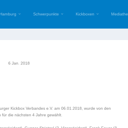
Hamburg
Schwerpunkte
Kickboxen
Mediathe
6 Jan. 2018
rger Kickbox Verbandes e.V. am 06.01.2018, wurde von den
 für die nächsten 4 Jahre gewählt.
zepräsident), Gunnar Strietzel (2. Vizepräsident), Frank Feuer (3.