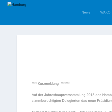
News
WAKO 
**** Kurzmeldung *******
Auf der Jahreshauptversammlung 2018 des Hambu
stimmberechtigten Delegierten das neue Präsidium
Michael Wuebke (Präsident), Dirk Schallhorn (1. Vi