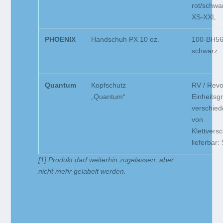
rot/sch
XS-XXL
PHOENIX
Handschuh PX 10 oz.
100-BH56
schwarz
Quantum
Kopfschutz
RV / Revo
„Quantum“
Einheitsg
verschie
von
Klettvers
lieferbar:
[1] Produkt darf weiterhin zugelassen, aber
nicht mehr gelabelt werden.