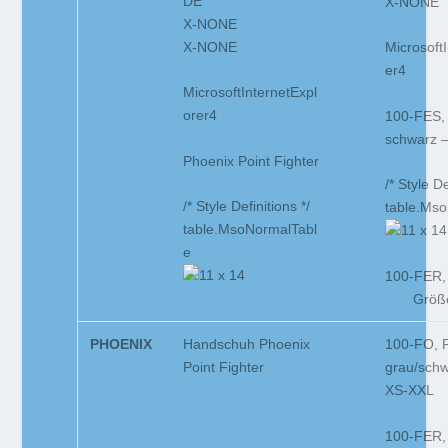
DE
X-NONE
X-NONE
X-NONE
Microsoft
er4
MicrosoftInternetExpl
orer4
100-FES,
schwarz 
Phoenix Point Fighter
/* Style De
/* Style Definitions */
table.Ms
table.MsoNormalTabl
e
100-FER, 
Größe 
PHOENIX
Handschuh Phoenix
100-FO, 
Point Fighter
grau/sch
XS-XXL
100-FER,