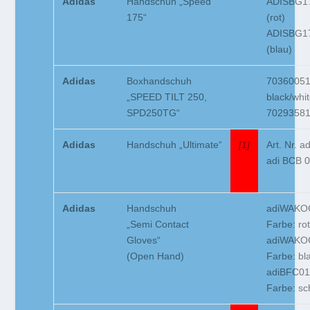
Adidas
Handschuh „Speed
ADISBG1
175“
(rot)
ADISBG1
(blau)
Adidas
Boxhandschuh
70360051
„SPEED TILT 250,
black/whi
SPD250TG“
702935810
Adidas
Handschuh „Ultimate“
[1]
Art. Nr. 
adi BCB 
Adidas
Handschuh
adiWAKO
„Semi Contact
Farbe: rot
Gloves“
adiWAKO
(Open Hand)
Farbe: bl
adiBFC01
Farbe: s