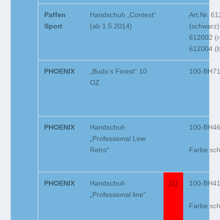
Paffen
Handschuh „Contest“
Art.Nr. 6
Sport
(ab 1.5.2014)
(schwarz)
612002 (r
612004 (b
PHOENIX
„Budo’s Finest“ 10
100-BH7
OZ
PHOENIX
Handschuh
100-BH4
„Professional Line
Farbe sc
Retro“
PHOENIX
Handschuh
[1]
100-BH4
„Professional line“
Farbe sc