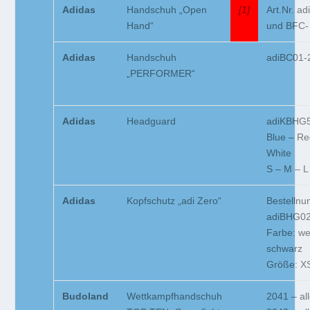
Adidas
Handschuh „Open
[1]
Art.Nr. a
Hand“
und BFC-
Adidas
Handschuh
adiBC01-
„PERFORMER“
Adidas
Headguard
adiKBHG
Blue – Re
White
S – M – L
Adidas
Kopfschutz „adi Zero“
Bestelln
adiBHG0
Farbe: wei
schwarz
Größe: XS
Budoland
Wettkampfhandschuh
2041 – al