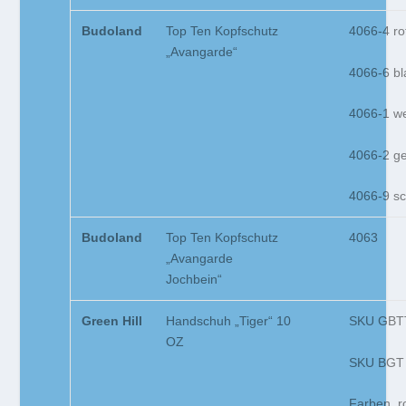
Budoland
Top Ten Kopfschutz
4066-4 ro
„Avangarde“
4066-6 bl
4066-1 w
4066-2 ge
4066-9 s
Budoland
Top Ten Kopfschutz
4063
„Avangarde
Jochbein“
Green Hill
Handschuh „Tiger“ 10
SKU GBT
OZ
SKU BGT
Farben ro