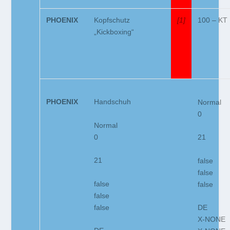
PHOENIX
Kopfschutz
[1]
100 – KT
„Kickboxing“
PHOENIX
Handschuh
Normal
0
Normal
0
21
21
false
false
false
false
false
false
DE
X-NONE