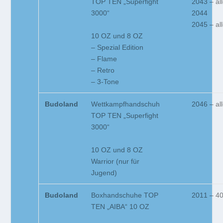
TOP TEN „Superfight
2043 – al
3000“
2044
2045 – al
10 OZ und 8 OZ
– Spezial Edition
– Flame
– Retro
– 3-Tone
Budoland
Wettkampfhandschuh
2046 – al
TOP TEN „Superfight
3000“
10 OZ und 8 OZ
Warrior (nur für
Jugend)
Budoland
Boxhandschuhe TOP
2011 – 4
TEN „AIBA“ 10 OZ