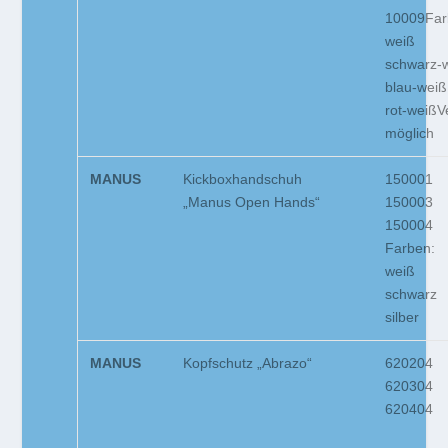
10009Far
weiß
schwarz-
blau-weiß
rot-weißV
möglich
MANUS
Kickboxhandschuh
150001
„Manus Open Hands“
150003
150004
Farben:
weiß
schwarz
silber
MANUS
Kopfschutz „Abrazo“
620204
620304
620404