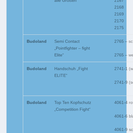
alle Größen
2167
2168
2169
2170
2175
Budoland
Semi Contact
2765 – s
„Pointfighter – fight
2765 – w
Elite“
Budoland
Handschuh „Fight
2741-1 (w
ELITE“
2741-9 (s
Budoland
Top Ten Kopfschutz
4061-4 ro
„Competition Fight“
4061-6 bl
4061-9 s