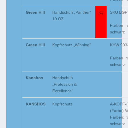
Green Hill
Handschuh „Panther“
[1]
SKU BGP
10 OZ
Farben ro
schwarz
Green Hill
Kopfschutz „Winning“
KHW 903
Farben ro
schwarz
Kanchos
Handschuh
„Profession &
Excellence“
KANSHOS
Kopfschutz
A-KOPF-(
(Farbe)-
Farben: r
schwarz