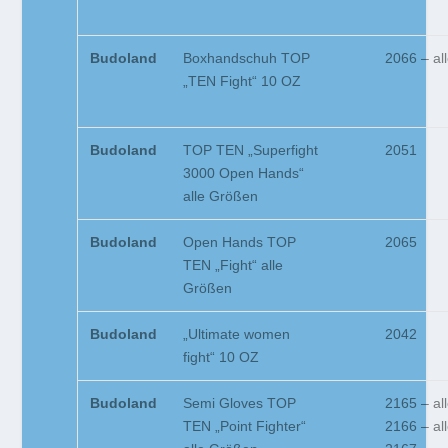
Budoland
Boxhandschuh TOP
2066 – al
„TEN Fight“ 10 OZ
Budoland
TOP TEN „Superfight
2051
3000 Open Hands“
alle Größen
Budoland
Open Hands TOP
2065
TEN „Fight“ alle
Größen
Budoland
„Ultimate women
2042
fight“ 10 OZ
Budoland
Semi Gloves TOP
2165 – al
TEN „Point Fighter“
2166 – al