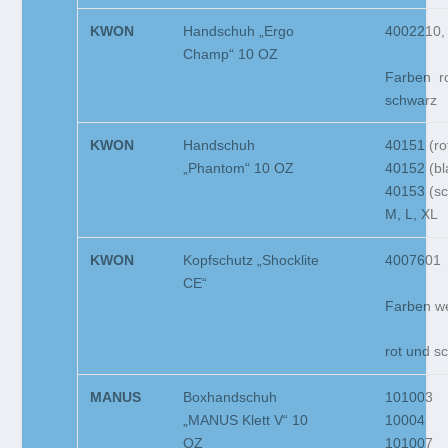
KWON
Handschuh „Ergo
4002210,
Champ“ 10 OZ
Farben ro
schwarz
KWON
Handschuh
40151 (ro
„Phantom“ 10 OZ
40152 (bl
40153 (sc
M, L, XL
KWON
Kopfschutz „Shocklite
4007601
CE“
Farben we
rot und s
MANUS
Boxhandschuh
101003
„MANUS Klett V“ 10
10004
OZ
101007