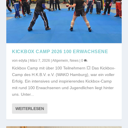
KICKBOX CAMP 2026 100 ERWACHSENE
von
edyta
|
März 7, 2026
|
Allgemein
,
News
|
0
Kickbox Camp mit über 100 Teilnehmern 💥 Das Kickbox-
Camp des H.K.B.V. e.V. (WAKO Hamburg), war ein voller
Erfolg. Ein intensives und inspirierendes Kickbox-Camp
mit rund 100 Erwachsenen und Jugendlichen liegt hinter
uns. Unter...
WEITERLESEN