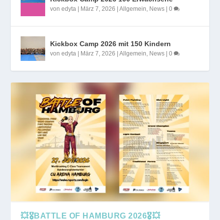
von
edyta
|
März 7, 2026
|
Allgemein
,
News
|
0
Kickbox Camp 2026 mit 150 Kindern
von
edyta
|
März 7, 2026
|
Allgemein
,
News
|
0
💥🎖️BATTLE OF HAMBURG 2026🎖️💥