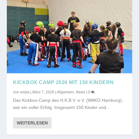
KICKBOX CAMP 2026 MIT 150 KINDERN
von
edyta
|
März 7, 2026
|
Allgemein
,
News
|
0
Das Kickbox-Camp des H.K.B.V. e.V. (WAKO Hamburg),
war ein voller Erfolg. Insgesamt 150 Kinder und...
WEITERLESEN