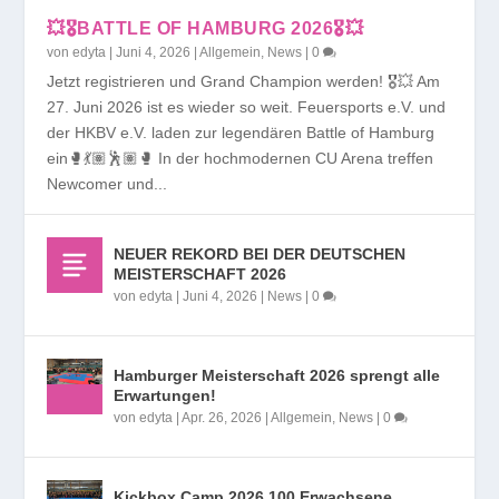
💥🎖️BATTLE OF HAMBURG 2026🎖️💥
von
edyta
|
Juni 4, 2026
|
Allgemein
,
News
|
0
Jetzt registrieren und Grand Champion werden! 🎖️💥 Am
27. Juni 2026 ist es wieder so weit. Feuersports e.V. und
der HKBV e.V. laden zur legendären Battle of Hamburg
ein🥊💃🏽🕺🏽🥊 In der hochmodernen CU Arena treffen
Newcomer und...
NEUER REKORD BEI DER DEUTSCHEN
MEISTERSCHAFT 2026
von
edyta
|
Juni 4, 2026
|
News
|
0
Hamburger Meisterschaft 2026 sprengt alle
Erwartungen!
von
edyta
|
Apr. 26, 2026
|
Allgemein
,
News
|
0
Kickbox Camp 2026 100 Erwachsene