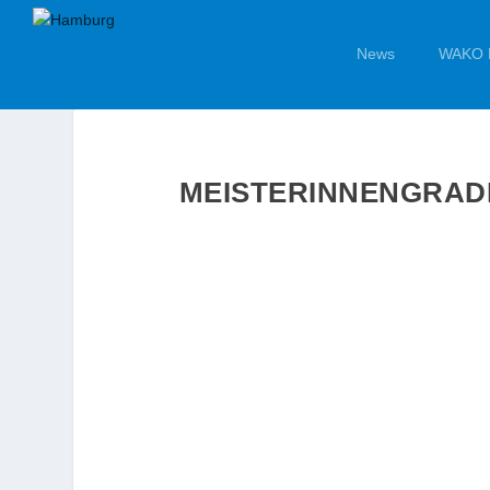
News
WAKO 
MEISTERINNENGRADP