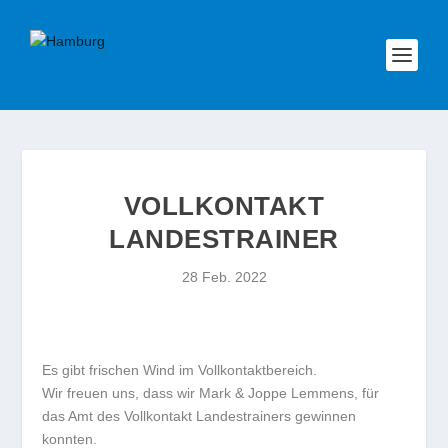
VOLLKONTAKT
LANDESTRAINER
28 Feb. 2022
Es gibt frischen Wind im Vollkontaktbereich.
Wir freuen uns, dass wir Mark & Joppe Lemmens, für
das Amt des Vollkontakt Landestrainers gewinnen
konnten.