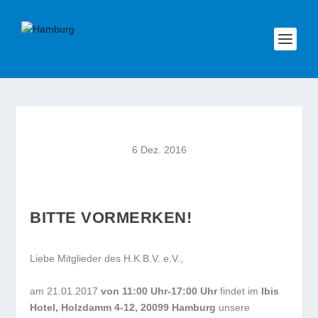
6 Dez. 2016
BITTE VORMERKEN!
Liebe Mitglieder des H.K.B.V. e.V.,
am 21.01.2017
von 11:00 Uhr-17:00 Uhr
findet im
Ibis
Hotel, Holzdamm 4-12, 20099 Hamburg
unsere