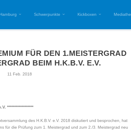
Hamburg
Schwerpunkte
Kickboxen
Mediathe
MIUM FÜR DEN 1.MEISTERGRAD
ERGRAD BEIM H.K.B.V. E.V.
11 Feb. 2018
 ******************
versammlung des H.K.B.V. e.V. 2018 diskutiert und besprochen, hat
s für die Prüfung zum 1. Meistergrad und zum 2./3. Meistergrad neu