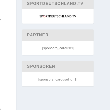
SPORTDEUTSCHLAND.TV
n
PARTNER
g
[sponsors_carousel]
SPONSOREN
[sponsors_carousel id=1]
n