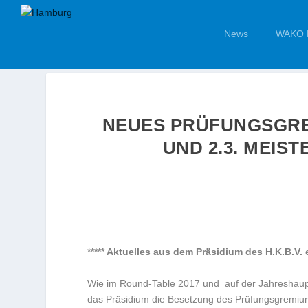
News
WAKO 
NEUES PRÜFUNGSGRE
UND 2.3. MEIST
*
**** Aktuelles aus dem Präsidium des H.K.B.V. e.V.
Wie im Round-Table 2017 und auf der Jahreshaupt
das Präsidium die Besetzung des Prüfungsgremium