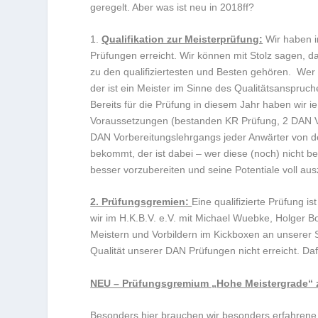
geregelt. Aber was ist neu in 2018ff?
1.
Qualifikation zur Meisterprüfung:
Wir haben i
Prüfungen erreicht. Wir können mit Stolz sagen, 
zu den qualifiziertesten und Besten gehören. We
der ist ein Meister im Sinne des Qualitätsanspr
Bereits für die Prüfung in diesem Jahr haben wir
Voraussetzungen (bestanden KR Prüfung, 2 DAN Vo
DAN Vorbereitungslehrgangs jeder Anwärter von de
bekommt, der ist dabei – wer diese (noch) nicht 
besser vorzubereiten und seine Potentiale voll au
2. Prüfungsgremien:
Eine qualifizierte Prüfung i
wir im H.K.B.V. e.V. mit Michael Wuebke, Holger
Meistern und Vorbildern im Kickboxen an unserer S
Qualität unserer DAN Prüfungen nicht erreicht. Da
NEU – Prüfungsgremium „Hohe Meistergrade“ z
Besonders hier brauchen wir besonders erfahrene u