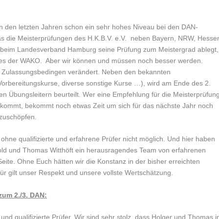
n den letzten Jahren schon ein sehr hohes Niveau bei den DAN-
das die Meisterprüfungen des H.K.B.V. e.V. neben Bayern, NRW, Hesse
r beim Landesverband Hamburg seine Prüfung zum Meistergrad ablegt,
uches der WAKO. Aber wir können und müssen noch besser werden.
 ie Zulassungsbedingen verändert. Neben den bekannten
rbereitungskurse, diverse sonstige Kurse …), wird am Ende des 2.
n Übungsleitern beurteilt. Wer eine Empfehlung für die Meisterprüfun
bekommt, bekommt noch etwas Zeit um sich für das nächste Jahr noch
szuschöpfen.
st ohne qualifizierte und erfahrene Prüfer nicht möglich. Und hier haben
 Bold und Thomas Witthöft ein herausragendes Team von erfahrenen
eite. Ohne Euch hätten wir die Konstanz in der bisher erreichten
für gilt unser Respekt und unsere vollste Wertschätzung.
um 2./3. DAN:
nd qualifizierte Prüfer. Wir sind sehr stolz, dass Holger und Thomas i