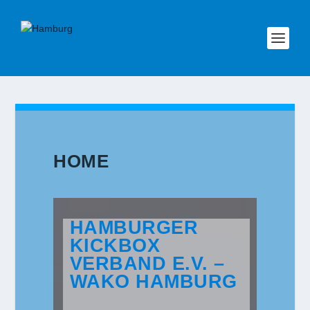
HOME
HAMBURGER
KICKBOX
VERBAND E.V. –
WAKO HAMBURG