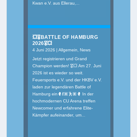
Kwan e.V. aus Ellerau,...
💥🎖️BATTLE OF HAMBURG
2026🎖️💥
4 Juni 2026
|
Allgemein
,
News
Jetzt registrieren und Grand
Champion werden! 🎖️💥 Am 27. Juni
2026 ist es wieder so weit.
Feuersports e.V. und der HKBV e.V.
laden zur legendären Battle of
Hamburg ein🥊💃🏽🕺🏽🥊 In der
hochmodernen CU Arena treffen
Newcomer und erfahrene Elite-
Kämpfer aufeinander, um...