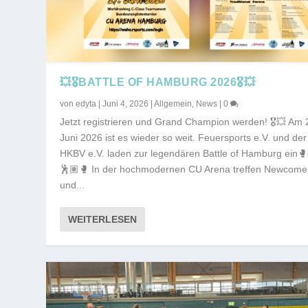
💥🎖️BATTLE OF HAMBURG 2026🎖️💥
von
edyta
|
Juni 4, 2026
|
Allgemein
,
News
|
0
Jetzt registrieren und Grand Champion werden! 🎖️💥 Am 
Juni 2026 ist es wieder so weit. Feuersports e.V. und der
HKBV e.V. laden zur legendären Battle of Hamburg ein🥊
🕺🏽🥊 In der hochmodernen CU Arena treffen Newcome
und...
WEITERLESEN