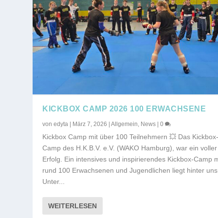
KICKBOX CAMP 2026 100 ERWACHSENE
von
edyta
|
März 7, 2026
|
Allgemein
,
News
|
0
Kickbox Camp mit über 100 Teilnehmern 💥 Das Kickbox
Camp des H.K.B.V. e.V. (WAKO Hamburg), war ein voller
Erfolg. Ein intensives und inspirierendes Kickbox-Camp m
rund 100 Erwachsenen und Jugendlichen liegt hinter uns
Unter...
WEITERLESEN