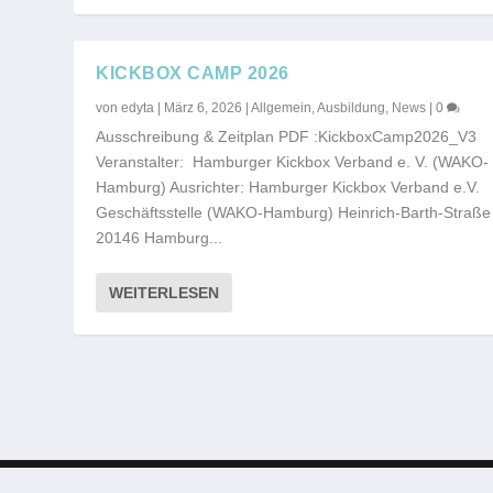
KICKBOX CAMP 2026
von
edyta
|
März 6, 2026
|
Allgemein
,
Ausbildung
,
News
|
0
Ausschreibung & Zeitplan PDF :KickboxCamp2026_V3
Veranstalter: Hamburger Kickbox Verband e. V. (WAKO-
Hamburg) Ausrichter: Hamburger Kickbox Verband e.V.
Geschäftsstelle (WAKO-Hamburg) Heinrich-Barth-Straße
20146 Hamburg...
WEITERLESEN
© 2026 WAKO Deutschland e.V. | Entworfen von
SCHLIERF 