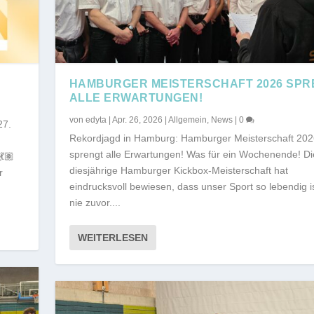
HAMBURGER MEISTERSCHAFT 2026 SPR
ALLE ERWARTUNGEN!
von
edyta
|
Apr. 26, 2026
|
Allgemein
,
News
|
0
27.
Rekordjagd in Hamburg: Hamburger Meisterschaft 202
sprengt alle Erwartungen! Was für ein Wochenende! Di
💃🏽
diesjährige Hamburger Kickbox-Meisterschaft hat
r
eindrucksvoll bewiesen, dass unser Sport so lebendig i
nie zuvor....
WEITERLESEN