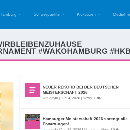
Hamburg
Schwerpunkte
Kickboxen
Mediathe
WIRBLEIBENZUHAUSE
ORNAMENT #WAKOHAMBURG #HK
NEUER REKORD BEI DER DEUTSCHEN
MEISTERSCHAFT 2026
von
edyta
|
Juni 4, 2026
|
News
|
0
Hamburger Meisterschaft 2026 sprengt alle
Erwartungen!
von
edyta
|
Apr. 26, 2026
|
Allgemein
,
News
|
0