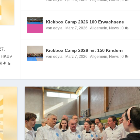
Kickbox Camp 2026 100 Erwachsene
von
edyta
|
März 7, 2026
|
Allgemein
,
News
|
0
27.
Kickbox Camp 2026 mit 150 Kindern
er HKBV
von
edyta
|
März 7, 2026
|
Allgemein
,
News
|
0
🥊 In