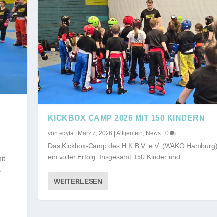
KICKBOX CAMP 2026 MIT 150 KINDERN
von
edyta
|
März 7, 2026
|
Allgemein
,
News
|
0
-
Das Kickbox-Camp des H.K.B.V. e.V. (WAKO Hamburg)
ein voller Erfolg. Insgesamt 150 Kinder und...
it
.
WEITERLESEN