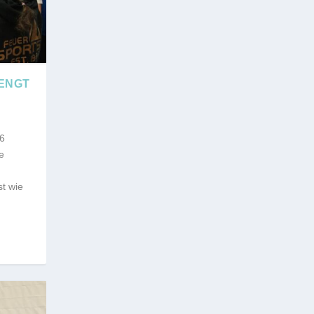
ENGT
6
e
st wie