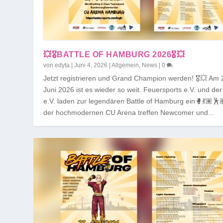
💥🎖️BATTLE OF HAMBURG 2026🎖️💥
von
edyta
|
Juni 4, 2026
|
Allgemein
,
News
|
0
Jetzt registrieren und Grand Champion werden! 🎖️💥 Am 
Juni 2026 ist es wieder so weit. Feuersports e.V. und d
e.V. laden zur legendären Battle of Hamburg ein🥊💃🏽🕺
der hochmodernen CU Arena treffen Newcomer und...