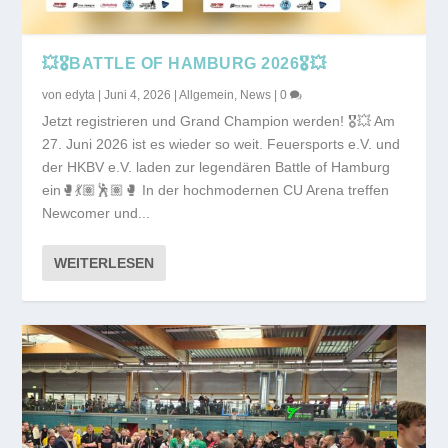
💥🎖️BATTLE OF HAMBURG 2026🎖️💥
von
edyta
|
Juni 4, 2026
|
Allgemein
,
News
|
0
Jetzt registrieren und Grand Champion werden! 🎖️💥 Am
27. Juni 2026 ist es wieder so weit. Feuersports e.V. und
der HKBV e.V. laden zur legendären Battle of Hamburg
ein🥊💃🏽🕺🏽🥊 In der hochmodernen CU Arena treffen
Newcomer und...
WEITERLESEN