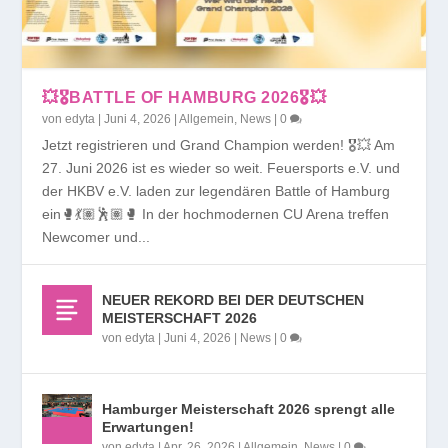
💥🎖️BATTLE OF HAMBURG 2026🎖️💥
von
edyta
|
Juni 4, 2026
|
Allgemein
,
News
|
0
Jetzt registrieren und Grand Champion werden! 🎖️💥 Am
27. Juni 2026 ist es wieder so weit. Feuersports e.V. und
der HKBV e.V. laden zur legendären Battle of Hamburg
ein🥊💃🏽🕺🏽🥊 In der hochmodernen CU Arena treffen
Newcomer und...
NEUER REKORD BEI DER DEUTSCHEN
MEISTERSCHAFT 2026
von
edyta
|
Juni 4, 2026
|
News
|
0
Hamburger Meisterschaft 2026 sprengt alle
Erwartungen!
von
edyta
|
Apr. 26, 2026
|
Allgemein
,
News
|
0