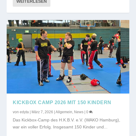
WEITERLESEN
KICKBOX CAMP 2026 MIT 150 KINDERN
von
edyta
|
März 7, 2026
|
Allgemein
,
News
|
0
Das Kickbox-Camp des H.K.B.V. e.V. (WAKO Hamburg),
war ein voller Erfolg. Insgesamt 150 Kinder und...