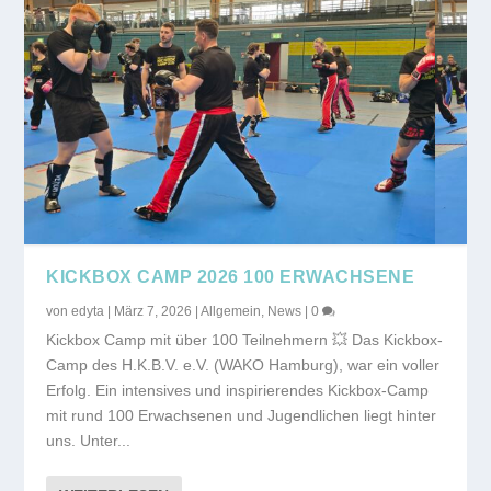
KICKBOX CAMP 2026 100 ERWACHSENE
von
edyta
|
März 7, 2026
|
Allgemein
,
News
|
0
Kickbox Camp mit über 100 Teilnehmern 💥 Das Kickbox-
Camp des H.K.B.V. e.V. (WAKO Hamburg), war ein voller
Erfolg. Ein intensives und inspirierendes Kickbox-Camp
mit rund 100 Erwachsenen und Jugendlichen liegt hinter
uns. Unter...