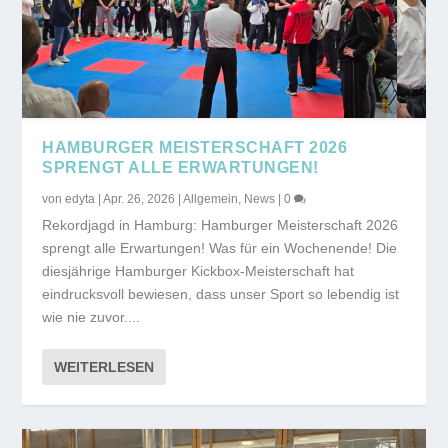
HAMBURGER MEISTERSCHAFT 2026
SPRENGT ALLE ERWARTUNGEN!
von
edyta
|
Apr. 26, 2026
|
Allgemein
,
News
|
0
Rekordjagd in Hamburg: Hamburger Meisterschaft 2026
sprengt alle Erwartungen! Was für ein Wochenende! Die
diesjährige Hamburger Kickbox-Meisterschaft hat
eindrucksvoll bewiesen, dass unser Sport so lebendig ist
wie nie zuvor....
WEITERLESEN