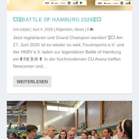
💥🎖️BATTLE OF HAMBURG 2026🎖️💥
von
edyta
|
Juni 4, 2026
|
Allgemein
,
News
|
0
Jetzt registrieren und Grand Champion werden! 🎖️💥 Am
27. Juni 2026 ist es wieder so weit. Feuersports e.V. und
der HKBV e.V. laden zur legendären Battle of Hamburg
ein🥊💃🏽🕺🏽🥊 In der hochmodernen CU Arena treffen
Newcomer und...
WEITERLESEN