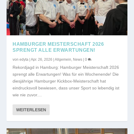
HAMBURGER MEISTERSCHAFT 2026
SPRENGT ALLE ERWARTUNGEN!
von
edyta
|
Apr. 26, 2026
|
Allgemein
,
News
|
0
Rekordjagd in Hamburg: Hamburger Meisterschaft 2026
sprengt alle Erwartungen! Was für ein Wochenende! Die
diesjährige Hamburger Kickbox-Meisterschaft hat
eindrucksvoll bewiesen, dass unser Sport so lebendig ist
wie nie zuvor....
WEITERLESEN