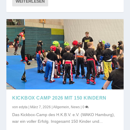
WEITERLESEN
KICKBOX CAMP 2026 MIT 150 KINDERN
von
edyta
|
März 7, 2026
|
Allgemein
,
News
|
0
Das Kickbox-Camp des H.K.B.V. e.V. (WAKO Hamburg),
war ein voller Erfolg. Insgesamt 150 Kinder und...