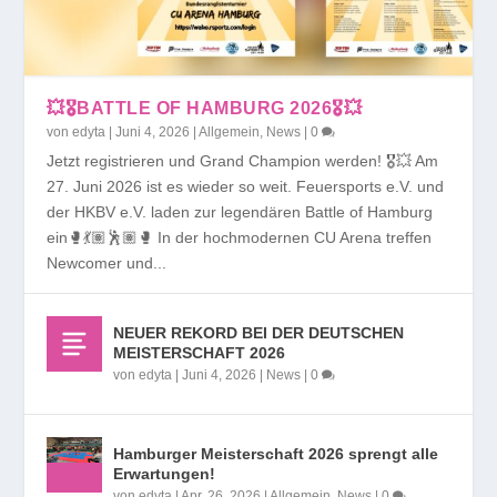
💥🎖️BATTLE OF HAMBURG 2026🎖️💥
von
edyta
|
Juni 4, 2026
|
Allgemein
,
News
|
0
Jetzt registrieren und Grand Champion werden! 🎖️💥 Am
27. Juni 2026 ist es wieder so weit. Feuersports e.V. und
der HKBV e.V. laden zur legendären Battle of Hamburg
ein🥊💃🏽🕺🏽🥊 In der hochmodernen CU Arena treffen
Newcomer und...
NEUER REKORD BEI DER DEUTSCHEN
MEISTERSCHAFT 2026
von
edyta
|
Juni 4, 2026
|
News
|
0
Hamburger Meisterschaft 2026 sprengt alle
Erwartungen!
von
edyta
|
Apr. 26, 2026
|
Allgemein
,
News
|
0