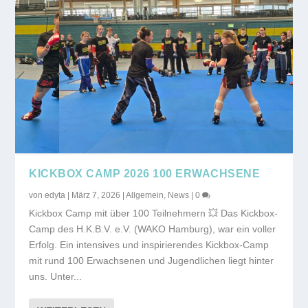
KICKBOX CAMP 2026 100 ERWACHSENE
von
edyta
|
März 7, 2026
|
Allgemein
,
News
|
0
Kickbox Camp mit über 100 Teilnehmern 💥 Das Kickbox-
Camp des H.K.B.V. e.V. (WAKO Hamburg), war ein voller
Erfolg. Ein intensives und inspirierendes Kickbox-Camp
mit rund 100 Erwachsenen und Jugendlichen liegt hinter
uns. Unter...